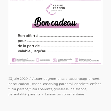
Publié
Catégories
Étiquettes
23 juin 2020
Accompagnements
accompagnement
,
le
bébé
,
cadeau
,
coach
,
coaching parental
,
enceinte
,
enfant
,
futur parent
,
futurs parents
,
grossesse
,
naissance
,
sur
parentalité
,
parents
Laisser un commentaire
Bon
cadeau
!