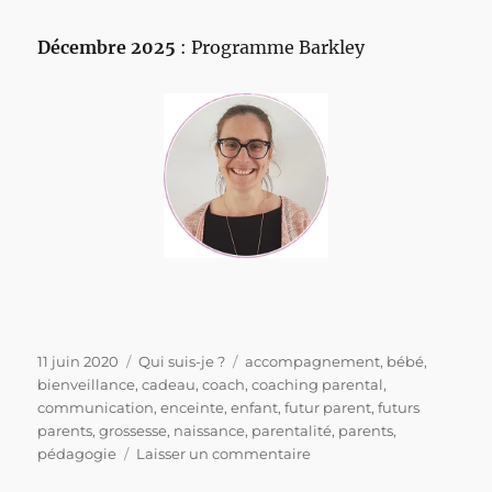
Décembre 2025
: Programme Barkley
Publié
Catégories
Étiquettes
11 juin 2020
Qui suis-je ?
accompagnement
,
bébé
,
le
bienveillance
,
cadeau
,
coach
,
coaching parental
,
communication
,
enceinte
,
enfant
,
futur parent
,
futurs
parents
,
grossesse
,
naissance
,
parentalité
,
parents
,
sur
pédagogie
Laisser un commentaire
Qui