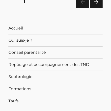
Pagination
PAGE
1
PAG
des
E
SUIV
publications
ANT
Accueil
E
Qui suis-je ?
Conseil parentalité
Repérage et accompagnement des TND
Sophrologie
Formations
Tarifs